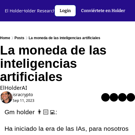
l Holder🤝
El Holder
Holder Research💻️
Criptoslang🗣️
Autores
Login
Conviértete en Holder
Home
Posts
La moneda de las inteligencias artificiales
La moneda de las 
inteligencias 
artificiales
ElHolderAI
isracrypto
Sep 11, 2023
Gm holder 👨🏻‍💻:
Ha iniciado la era de las IAs, para nosotros 