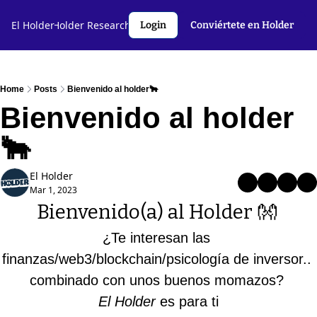
l Holder🤝
El Holder
Holder Research💻️
Criptoslang🗣️
Autores
Login
Conviértete en Holder
Home
Posts
Bienvenido al holder🐂
Bienvenido al holder
🐂 
El Holder
Mar 1, 2023
Bienvenido(a) al Holder 
👐
¿Te interesan las 
finanzas/web3/blockchain/psicología de inversor.. 
combinado con unos buenos momazos? 
El Holder
 es para ti