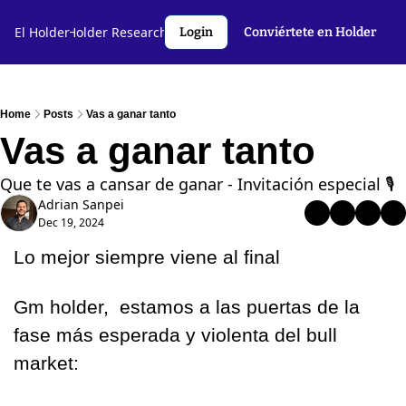
l Holder🤝
El Holder
Holder Research💻️
Criptoslang🗣️
Autores
Login
Conviértete en Holder
Home
Posts
Vas a ganar tanto
Vas a ganar tanto
Que te vas a cansar de ganar - Invitación especial 🎙️ 
Adrian Sanpei
Dec 19, 2024
Lo mejor siempre viene al final  
Gm holder,  estamos a las puertas de la 
fase más esperada y violenta del bull 
market: 