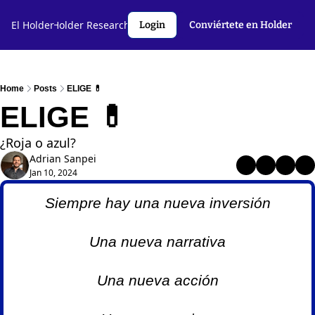
l Holder🤝
El Holder
Holder Research💻️
Criptoslang🗣️
Autores
Login
Conviértete en Holder
Home
Posts
ELIGE 💊
ELIGE 💊
¿Roja o azul?
Adrian Sanpei
Jan 10, 2024
Siempre hay una nueva inversión
Una nueva narrativa
Una nueva acción