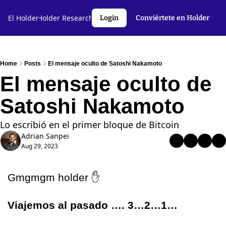
l Holder🤝
El Holder
Holder Research💻️
Criptoslang🗣️
Autores
Login
Conviértete en Holder
Home
Posts
El mensaje oculto de Satoshi Nakamoto
El mensaje oculto de 
Satoshi Nakamoto
Lo escribió en el primer bloque de Bitcoin 
Adrian Sanpei
Aug 29, 2023
Gmgmgm holder 
✋
Viajemos al pasado …. 3…2…1…