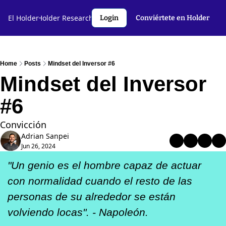
l Holder🤝
El Holder
Holder Research💻️
Criptoslang🗣️
Autores
Login
Conviértete en Holder
Home
Posts
Mindset del Inversor #6
Mindset del Inversor 
#6
Convicción
Adrian Sanpei
Jun 26, 2024
"Un genio es el hombre capaz de actuar 
con normalidad cuando el resto de las 
personas de su alrededor se están 
volviendo locas". - Napoleón.