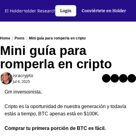
l Holder🤝
El Holder
Holder Research💻️
Criptoslang🗣️
Autores
Login
Conviértete en Holder
Home
Posts
Mini guía para romperla en cripto
Mini guía para 
romperla en cripto
isracrypto
Jul 4, 2025
Gm inversoinista,
Cripto es la oportunidad de nuestra generación y todavía 
estás a tiempo, BTC apenas está en $100K.
Comprar tu primera porción de BTC es fácil.