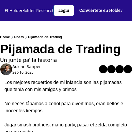
l Holder🤝
El Holder
Holder Research💻️
Criptoslang🗣️
Autores
Login
Conviértete en Holder
Home
Posts
Pijamada de Trading
Pijamada de Trading
Un junte pa' la historia
Adrian Sanpei
Sep 10, 2025
Los mejores recuerdos de mi infancia son las pijamadas 
que tenía con mis amigos y primos
No necesitábamos alcohol para divertirnos, eran bellos e 
inocentes tiempos 
Jugar smash brothers, mario party, pasar el zelda completo 
en una noche…