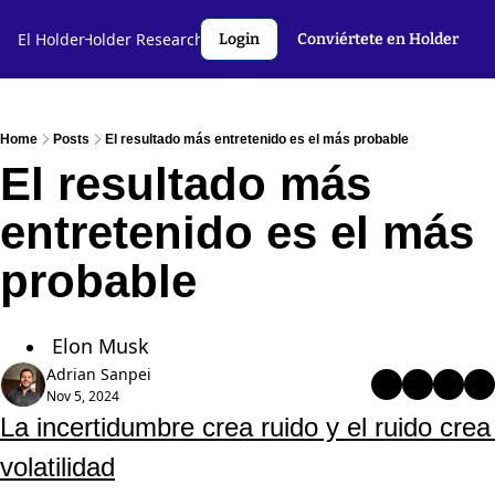
l Holder🤝
El Holder
Holder Research💻️
Criptoslang🗣️
Autores
Login
Conviértete en Holder
Home
Posts
El resultado más entretenido es el más probable
El resultado más 
entretenido es el más 
probable
Elon Musk
Adrian Sanpei
Nov 5, 2024
La incertidumbre crea ruido y el ruido crea 
volatilidad