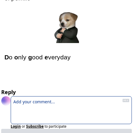
D
o 
o
nly 
g
ood 
e
veryday
Reply
Login
or
Subscribe
to participate