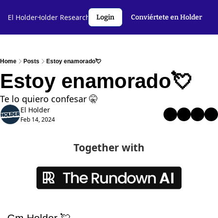
l Holder🤝
El Holder
Holder Research💻️
Criptoslang🗣️
Autores
Login
Conviértete en Holder
Home
Posts
Estoy enamorado💘
Estoy enamorado💘
Te lo quiero confesar 🤫 
El Holder
Feb 14, 2024
Together with
Gm Holder 
💘