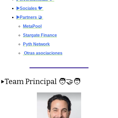
▶️Sociales 🐦️ 
▶️Partners 🤝 
MetaPool
Stargate Finance
Pyth Network
 Otras asociaciones
▶️Team Principal 
🧑‍🤝‍🧑