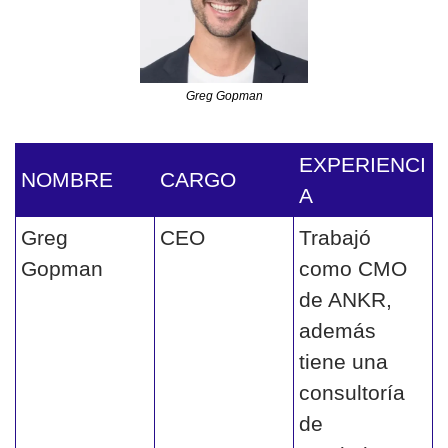
Greg Gopman
EXPERIENCI
NOMBRE 
CARGO
A
Greg 
CEO
Trabajó 
Gopman
como CMO 
de ANKR, 
además 
tiene una 
consultoría 
de 