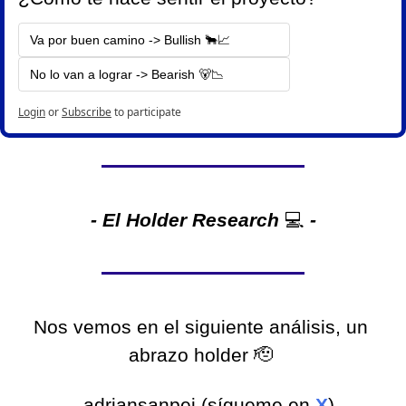
Va por buen camino -> Bullish 🐂📈
No lo van a lograr -> Bearish 🐻📉 
Login
or
Subscribe
to participate
- El Holder Research 
💻
-
Nos vemos en el siguiente análisis, un 
abrazo holder 
🫡
- adriansanpei (sígueme en 
X
)