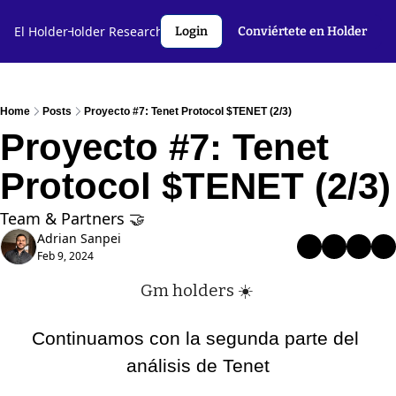
l Holder🤝
El Holder
Holder Research💻️
Criptoslang🗣️
Autores
Login
Conviértete en Holder
Home
Posts
Proyecto #7: Tenet Protocol $TENET (2/3)
Proyecto #7: Tenet 
Protocol $TENET (2/3)
Team & Partners 🤝
Adrian Sanpei
Feb 9, 2024
Gm holders ☀️ 
Continuamos con la segunda parte del 
análisis de Tenet