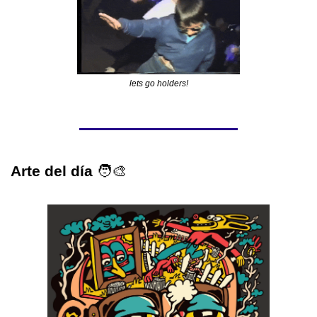
lets go holders!
Arte del día 
🧑‍🎨