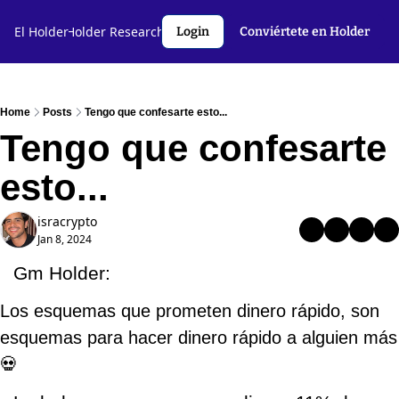
l Holder🤝
El Holder
Holder Research💻️
Criptoslang🗣️
Autores
Login
Conviértete en Holder
Home
Posts
Tengo que confesarte esto...
Tengo que confesarte 
esto...
isracrypto
Jan 8, 2024
Gm Holder:
Los esquemas que prometen dinero rápido, son 
esquemas para ha
💀