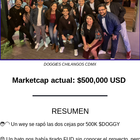
DOGGIES CHILANGOS CDMX
Marketcap actual: $500,000 USD 
RESUMEN
🧑‍🦲
 Un wey se rapó las dos cejas por 500K $DOGGY 
🤑
 Un bato nos había tirado FUD sin conocer el proyecto, pero