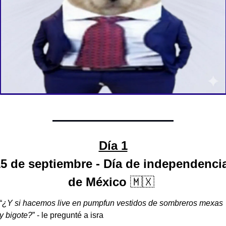
Día 1
5 de septiembre - Día de independencia
de México 
🇲🇽
“
¿Y si hacemos live en pumpfun vestidos de sombreros mexas 
y bigote?
” - le pregunté a isra