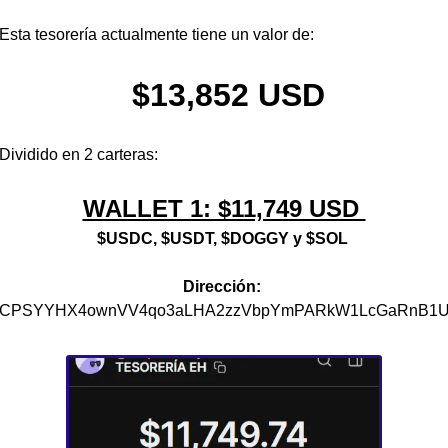
Esta tesorería actualmente tiene un valor de:
$13,852 USD
Dividido en 2 carteras:
WALLET 1: $11,749 USD 
$USDC, $USDT, $DOGGY y $SOL 
Dirección: 
CPSYYHX4ownVV4qo3aLHA2zzVbpYmPARkW1LcGaRnB1