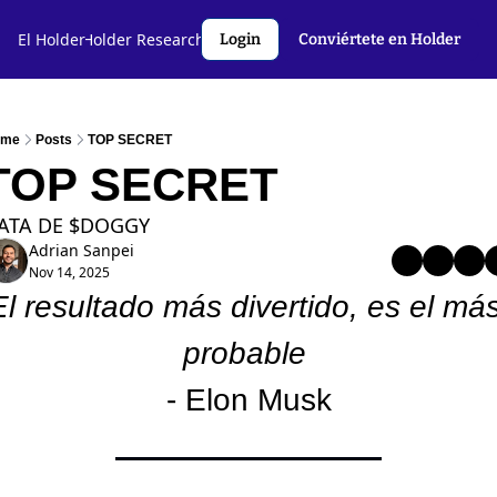
l Holder🤝
El Holder
Holder Research💻️
Criptoslang🗣️
Autores
Login
Conviértete en Holder
ome
Posts
TOP SECRET
TOP SECRET 
ATA DE $DOGGY
Adrian Sanpei
Nov 14, 2025
El resultado más divertido, es el más
probable 
- Elon Musk