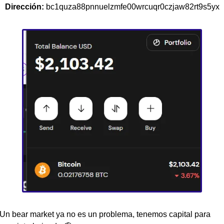
Dirección: 
bc1quza88pnnuelzmfe00wrcuqr0czjaw82rt9s5yx
Un bear market ya no es un problema, tenemos capital para 