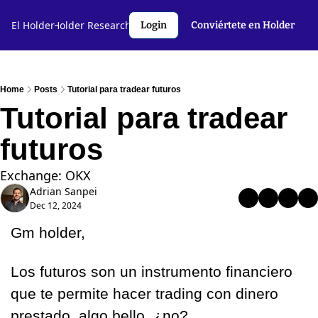
l Holder🤝
El Holder
Holder Research💻️
Criptoslang🗣️
Autores
Login
Conviértete en Holder
Home
Posts
Tutorial para tradear futuros
Tutorial para tradear 
futuros
Exchange: OKX
Adrian Sanpei
Dec 12, 2024
Gm holder,
Los futuros son un instrumento financiero 
que te permite hacer trading con dinero 
prestado, algo bello, ¿no?