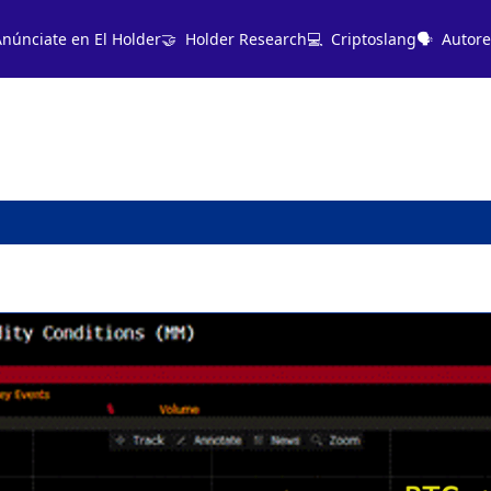
núnciate en El Holder🤝
Holder Research💻️
Criptoslang🗣️
Autore