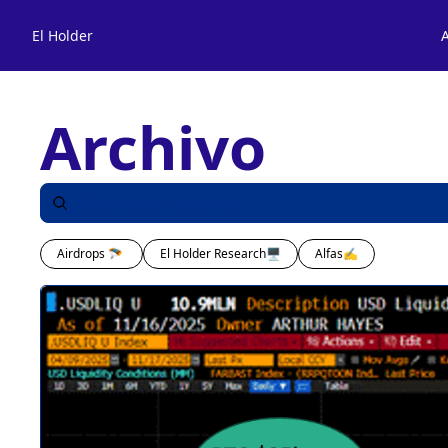
El Holder
A
Archivo
Airdrops 🪂 
El Holder Research🖥️
Alfas✍️